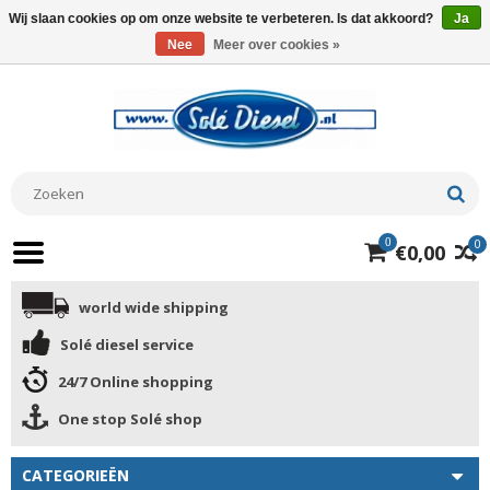
Wij slaan cookies op om onze website te verbeteren. Is dat akkoord?
Ja
Nee
Meer over cookies »
0
0
€0,00
world wide shipping
Solé diesel service
24/7 Online shopping
One stop Solé shop
CATEGORIEËN