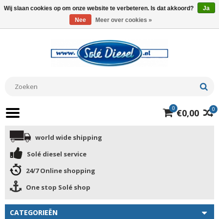
Wij slaan cookies op om onze website te verbeteren. Is dat akkoord?
Ja
Nee
Meer over cookies »
0
0
€0,00
world wide shipping
Solé diesel service
24/7 Online shopping
One stop Solé shop
CATEGORIEËN