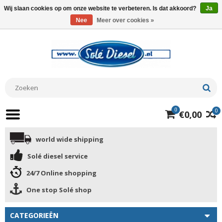
Wij slaan cookies op om onze website te verbeteren. Is dat akkoord?
Ja
Nee
Meer over cookies »
0
0
€0,00
world wide shipping
Solé diesel service
24/7 Online shopping
One stop Solé shop
CATEGORIEËN