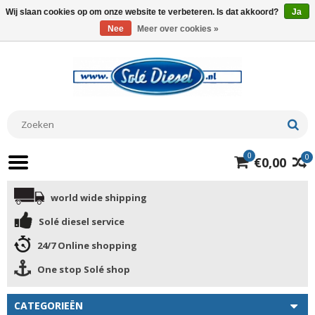
Wij slaan cookies op om onze website te verbeteren. Is dat akkoord?
Ja
Nee
Meer over cookies »
0
0
€0,00
world wide shipping
Solé diesel service
24/7 Online shopping
One stop Solé shop
CATEGORIEËN