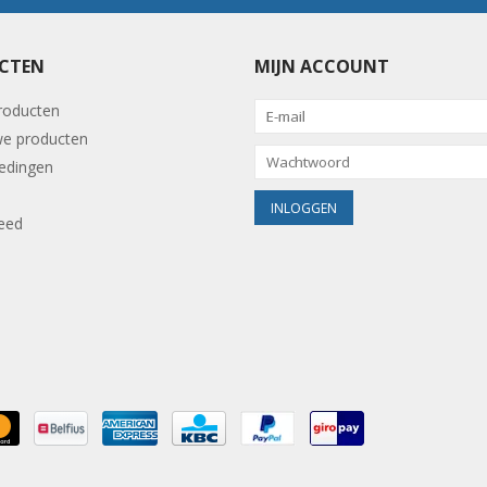
CTEN
MIJN ACCOUNT
producten
e producten
edingen
eed