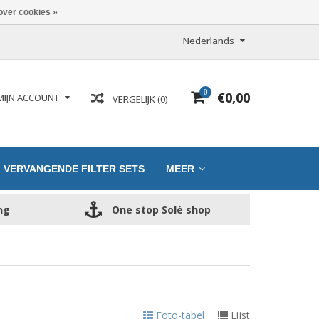
over cookies »
Nederlands
0
€0,00
MIJN ACCOUNT
VERGELIJK (0)
VERVANGENDE FILTER SETS
MEER
ng
One stop Solé shop
S
Foto-tabel
Lijst