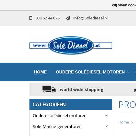
Wij slaan coo
036 52 44 076
Info@solediesel.nl
HOME
OUDERE SOLÉDIESEL MOTOREN
world wide shipping
PRO
CATEGORIEËN
Oudere solédiesel motoren
Home
Sole Marine generatoren