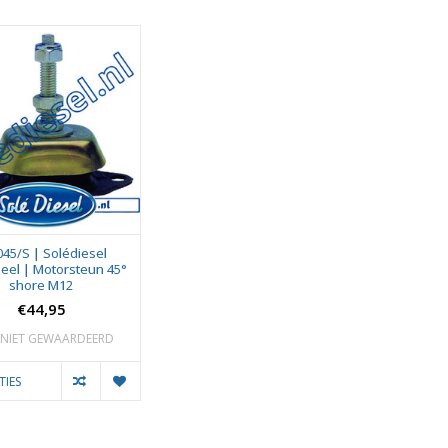
045/S | Solédiesel
eel | Motorsteun 45°
shore M12
€44,95
NIET GEWAARDEERD
TIES