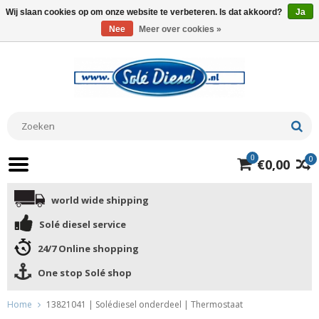
Wij slaan cookies op om onze website te verbeteren. Is dat akkoord?
Ja
Nee
Meer over cookies »
0
0
€0,00
world wide shipping
Solé diesel service
24/7 Online shopping
One stop Solé shop
Home
13821041 | Solédiesel onderdeel | Thermostaat