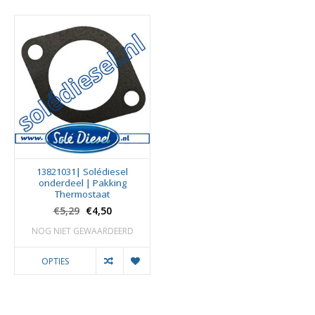
13821031| Solédiesel
onderdeel | Pakking
Thermostaat
€5,29
€4,50
NOG NIET GEWAARDEERD
OPTIES