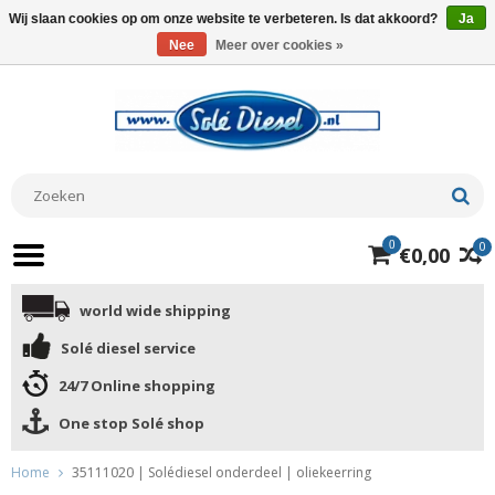
Wij slaan cookies op om onze website te verbeteren. Is dat akkoord?
Ja
Nee
Meer over cookies »
0
0
€0,00
world wide shipping
Solé diesel service
24/7 Online shopping
One stop Solé shop
Home
35111020 | Solédiesel onderdeel | oliekeerring