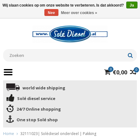
Wij slaan cookies op om onze website te verbeteren. Is dat akkoord?
Ja
Nee
Meer over cookies »
0
0
€0,00
world wide shipping
Solé diesel service
24/7 Online shopping
One stop Solé shop
Home
32111023| Solédiesel onderdeel | Pakking