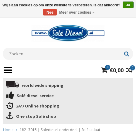
Wij slaan cookies op om onze website te verbeteren. Is dat akkoord?
Ja
Nee
Meer over cookies »
0
0
€0,00
world wide shipping
Solé diesel service
24/7 Online shopping
One stop Solé shop
Home
18213015 | Solédiesel onderdeel | Solé uitlaat