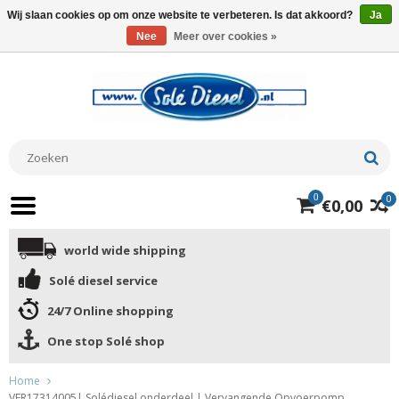
Wij slaan cookies op om onze website te verbeteren. Is dat akkoord?
Ja
Nee
Meer over cookies »
0
0
€0,00
world wide shipping
Solé diesel service
24/7 Online shopping
One stop Solé shop
Home
VER17314005| Solédiesel onderdeel | Vervangende Opvoerpomp