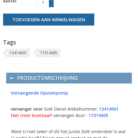
Aantal:
-
TOEVOEGEN AAN WINKELWAGEN
Tags
13414001
17314005
PRODUCTOMSCHRIJVING
Vervangende Opvoerpomp
vervanger voor
Solé Diesel Artikelnummer:
13414001
Niet meer leverbaar!!
vervangen door :
17314005
Weet U niet zeker of dit het juiste Solé onderdeel is wat
U nodig heeft? Neem gerust contact op met de