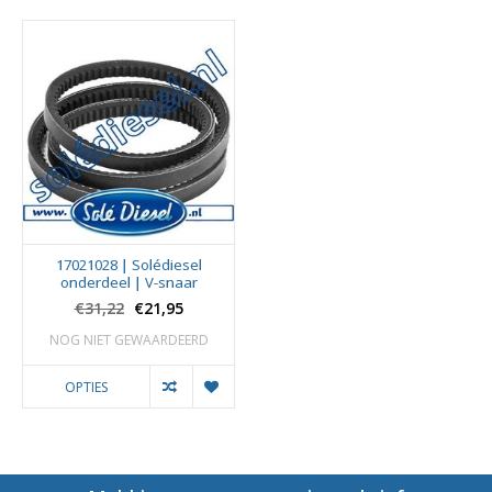
17021028 | Solédiesel
onderdeel | V-snaar
€31,22
€21,95
NOG NIET GEWAARDEERD
OPTIES