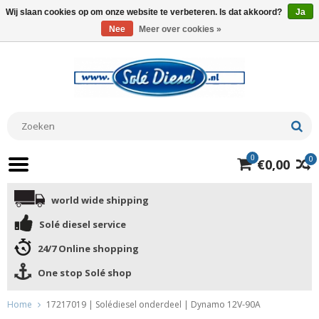
Wij slaan cookies op om onze website te verbeteren. Is dat akkoord?
Ja
Nee
Meer over cookies »
0
0
€0,00
world wide shipping
Solé diesel service
24/7 Online shopping
One stop Solé shop
Home
17217019 | Solédiesel onderdeel | Dynamo 12V-90A