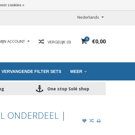
over cookies »
Nederlands
0
€0,00
MIJN ACCOUNT
VERGELIJK (0)
VERVANGENDE FILTER SETS
MEER
ng
One stop Solé shop
EL ONDERDEEL |