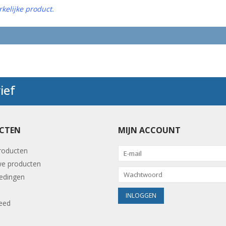
kelijke product.
ief
CTEN
MIJN ACCOUNT
producten
e producten
edingen
eed