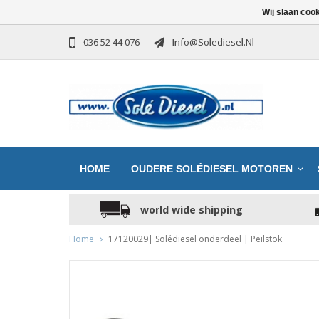
Wij slaan coo
036 52 44 076
Info@solediesel.nl
HOME
OUDERE SOLÉDIESEL MOTOREN
world wide shipping
Home
17120029| Solédiesel onderdeel | Peilstok