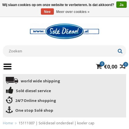
Wij slaan cookies op om onze website te verbeteren. Is dat akkoord?
Ja
Nee
Meer over cookies »
0
0
€0,00
world wide shipping
Solé diesel service
24/7 Online shopping
One stop Solé shop
Home
15111007 | Solédiesel onderdeel | koeler cap