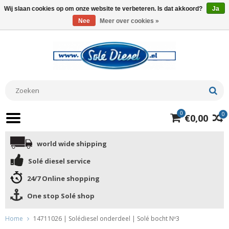
Wij slaan cookies op om onze website te verbeteren. Is dat akkoord?
Ja
Nee
Meer over cookies »
0
0
€0,00
world wide shipping
Solé diesel service
24/7 Online shopping
One stop Solé shop
Home
14711026 | Solédiesel onderdeel | Solé bocht Nº3