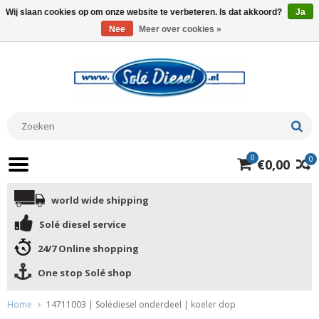
Wij slaan cookies op om onze website te verbeteren. Is dat akkoord?
Ja
Nee
Meer over cookies »
0
0
€0,00
world wide shipping
Solé diesel service
24/7 Online shopping
One stop Solé shop
Home
14711003 | Solédiesel onderdeel | koeler dop