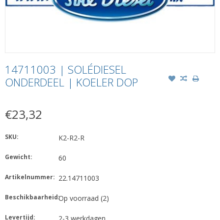
14711003 | SOLÉDIESEL
ONDERDEEL | KOELER DOP
€23,32
SKU:
K2-R2-R
Gewicht:
60
Artikelnummer:
22.14711003
Beschikbaarheid:
Op voorraad
(2)
Levertijd:
2-3 werkdagen