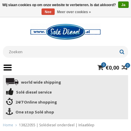
Wij slaan cookies op om onze website te verbeteren. Is dat akkoord?
Ja
Nee
Meer over cookies »
0
0
€0,00
world wide shipping
Solé diesel service
24/7 Online shopping
One stop Solé shop
Home
13822055 | Solédiesel onderdeel | Inlaatklep