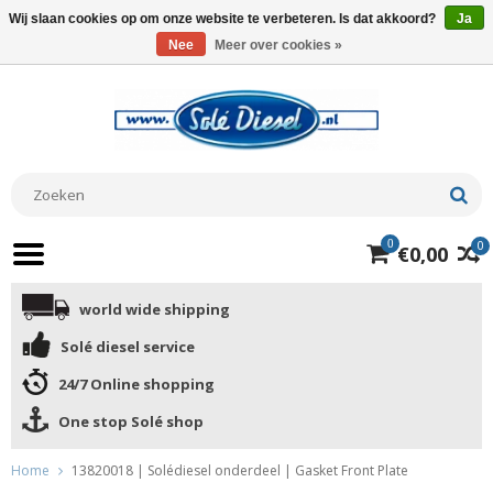
Wij slaan cookies op om onze website te verbeteren. Is dat akkoord?
Ja
Nee
Meer over cookies »
0
0
€0,00
world wide shipping
Solé diesel service
24/7 Online shopping
One stop Solé shop
Home
13820018 | Solédiesel onderdeel | Gasket Front Plate