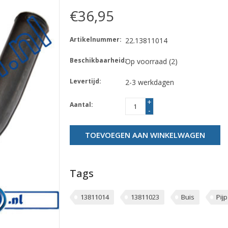
€36,95
Artikelnummer:
22.13811014
Beschikbaarheid:
Op voorraad
(2)
Levertijd:
2-3 werkdagen
+
Aantal:
-
TOEVOEGEN AAN WINKELWAGEN
Tags
13811014
13811023
Buis
Pijp