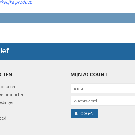
kelijke product.
ief
CTEN
MIJN ACCOUNT
producten
e producten
edingen
eed