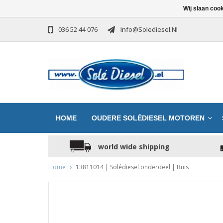
Wij slaan coo
036 52 44 076
Info@solediesel.nl
HOME
OUDERE SOLÉDIESEL MOTOREN
world wide shipping
Home
13811014 | Solédiesel onderdeel | Buis