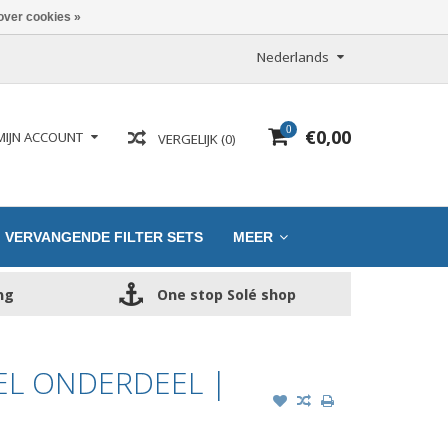
over cookies »
Nederlands
0
€0,00
MIJN ACCOUNT
VERGELIJK (0)
VERVANGENDE FILTER SETS
MEER
ng
One stop Solé shop
EL ONDERDEEL |