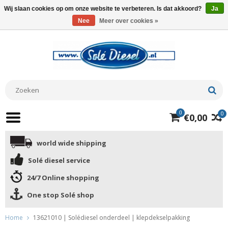
Wij slaan cookies op om onze website te verbeteren. Is dat akkoord?
Ja
Nee
Meer over cookies »
0
0
€0,00
world wide shipping
Solé diesel service
24/7 Online shopping
One stop Solé shop
Home
13621010 | Solédiesel onderdeel | klepdekselpakking