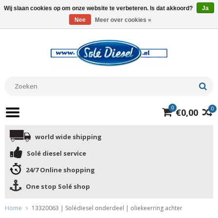
Wij slaan cookies op om onze website te verbeteren. Is dat akkoord?
Ja
Nee
Meer over cookies »
0
0
€0,00
world wide shipping
Solé diesel service
24/7 Online shopping
One stop Solé shop
Home
13320063 | Solédiesel onderdeel | oliekeerring achter