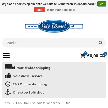
Wij slaan cookies op om onze website te verbeteren. Is dat akkoord?
Ja
Nee
Meer over cookies »
0
0
€0,00
world wide shipping
Solé diesel service
24/7 Online shopping
One stop Solé shop
Home
13220042 | Solédiesel onderdeel | Stud