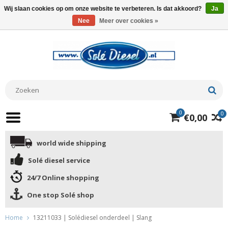
Wij slaan cookies op om onze website te verbeteren. Is dat akkoord?
Ja
Nee
Meer over cookies »
0
0
€0,00
world wide shipping
Solé diesel service
24/7 Online shopping
One stop Solé shop
Home
13211033 | Solédiesel onderdeel | Slang