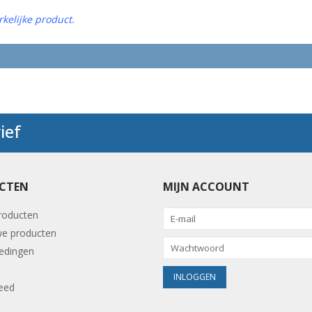
kelijke product.
ief
CTEN
MIJN ACCOUNT
producten
e producten
edingen
eed