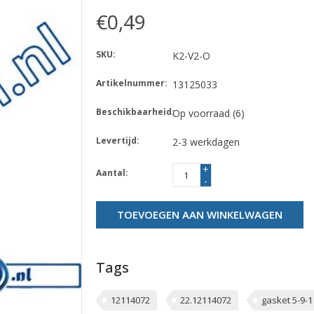
€0,49
SKU:
K2-V2-O
Artikelnummer:
13125033
Beschikbaarheid:
Op voorraad
(6)
Levertijd:
2-3 werkdagen
+
Aantal:
-
TOEVOEGEN AAN WINKELWAGEN
Tags
12114072
22.12114072
gasket 5-9-1