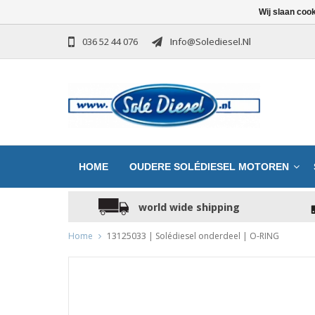
Wij slaan coo
036 52 44 076
Info@solediesel.nl
HOME
OUDERE SOLÉDIESEL MOTOREN
world wide shipping
Home
13125033 | Solédiesel onderdeel | O-RING