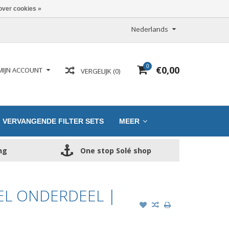
over cookies »
Nederlands
0
€0,00
MIJN ACCOUNT
VERGELIJK (0)
VERVANGENDE FILTER SETS
MEER
ng
One stop Solé shop
EL ONDERDEEL |