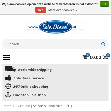
Wij slaan cookies op om onze website te verbeteren. Is dat akkoord?
Ja
Nee
Meer over cookies »
0
0
€0,00
world wide shipping
Solé diesel service
24/7 Online shopping
One stop Solé shop
Home
12121028 | Solédiesel onderdeel | Plug