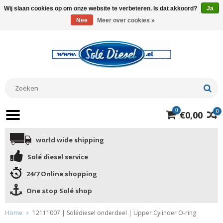
Wij slaan cookies op om onze website te verbeteren. Is dat akkoord?
Ja
Nee
Meer over cookies »
0
0
€0,00
world wide shipping
Solé diesel service
24/7 Online shopping
One stop Solé shop
Home
12111007 | Solédiesel onderdeel | Upper Cylinder O-ring