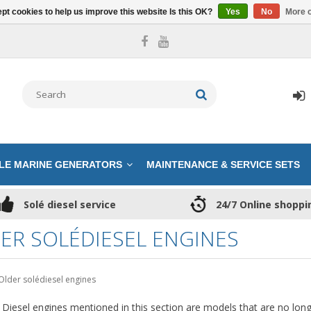
pt cookies to help us improve this website Is this OK?
Yes
No
More o
LE MARINE GENERATORS
MAINTENANCE & SERVICE SETS
Solé diesel service
24/7 Online shoppi
ER SOLÉDIESEL ENGINES
Older solédiesel engines
 Diesel engines mentioned in this section are models that are no lon