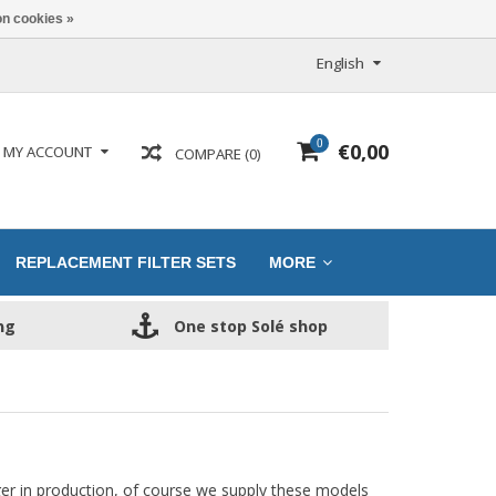
n cookies »
English
0
€0,00
MY ACCOUNT
COMPARE (0)
REPLACEMENT FILTER SETS
MORE
ng
One stop Solé shop
ger in production, of course we supply these models