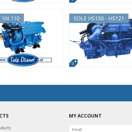
 SN 110
SOLE HS150 - HS121
0
CTS
MY ACCOUNT
oducts