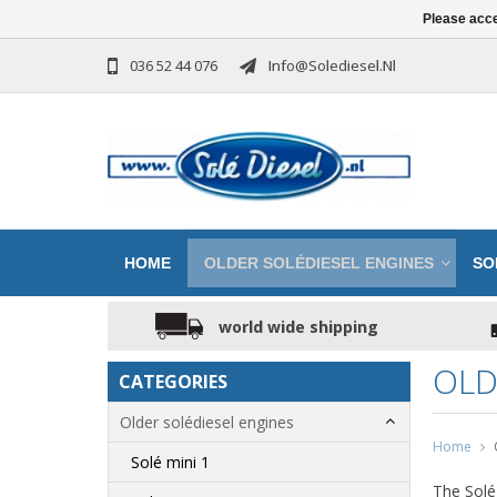
Please acce
036 52 44 076
Info@solediesel.nl
HOME
OLDER SOLÉDIESEL ENGINES
SO
world wide shipping
OLD
CATEGORIES
Older solédiesel engines
Home
Solé mini 1
The Solé