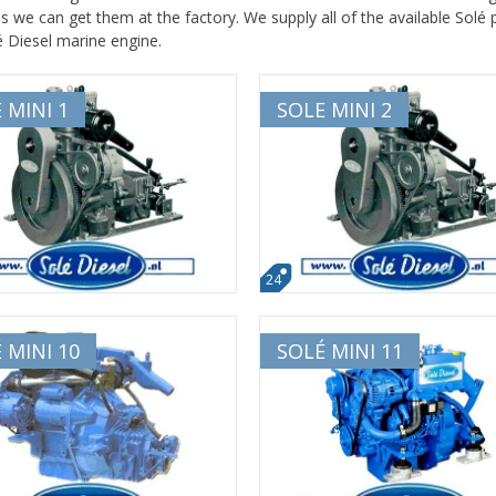
s we can get them at the factory. We supply all of the available Solé
é Diesel marine engine.
 MINI 1
SOLE MINI 2
24
 MINI 10
SOLÉ MINI 11