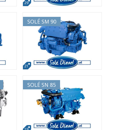
29
SOLÉ SM 90
21
SOLÉ SN 85
19