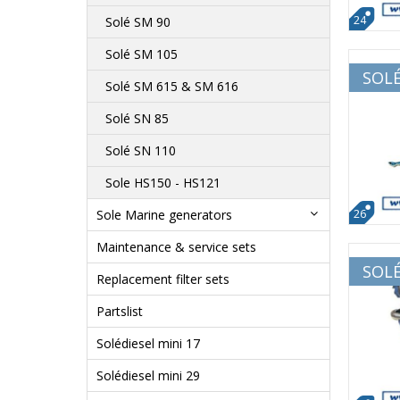
24
Solé SM 90
Solé SM 105
SOLÉ
Solé SM 615 & SM 616
Solé SN 85
Solé SN 110
Sole HS150 - HS121
Sole Marine generators
26
Maintenance & service sets
SOLÉ
Replacement filter sets
Partslist
Solédiesel mini 17
Solédiesel mini 29