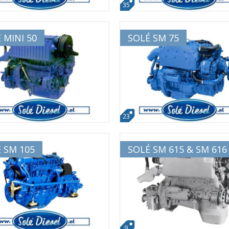
35
 MINI 50
SOLÉ SM 75
23
 SM 105
SOLÉ SM 615 & SM 616
9