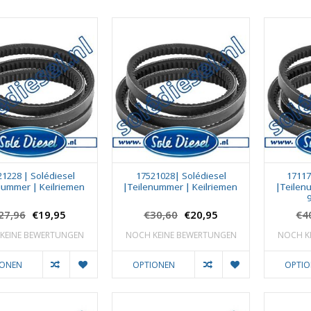
21228 | Solédiesel
17521028| Solédiesel
17117
nummer | Keilriemen
|Teilenummer | Keilriemen
|Teilen
27,96
€19,95
€30,60
€20,95
€4
KEINE BEWERTUNGEN
NOCH KEINE BEWERTUNGEN
NOCH K
IONEN
OPTIONEN
OPTI