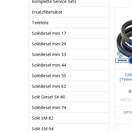
Komplette Service-Sets
Ersatzfiltersätze
Teileliste
Solédiesel mini 17
Solédiesel mini 29
Solédiesel mini 33
Solédiesel mini 44
138
Solédiesel mini 55
|Teile
Solédiesel mini 62
€
Solé Diesel SK 60
NOCH 
Solédiesel mini 74
OPT
Solé SM 82
Solé SM 94