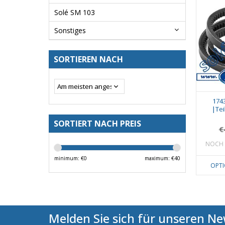
Solé SM 103
Sonstiges
SORTIEREN NACH
174
|Tei
SORTIERT NACH PREIS
€
NOCH 
minimum: €
0
maximum: €
40
OPT
Melden Sie sich für unseren Ne