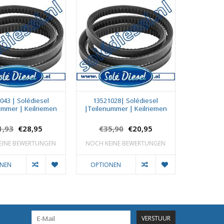
043 | Solédiesel
13521028| Solédiesel
ummer | Keilriemen
|Teilenummer | Keilriemen
1,93
€28,95
€35,90
€20,95
EINE BEWERTUNGEN
NOCH KEINE BEWERTUNGEN
ONEN
OPTIONEN
VERSTUUR