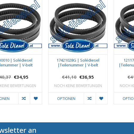
30010 | Solédiesel
17421028G | Solédiesel
12117
lenummer | V-belt
|Teilenummer | V-belt
|Teilen
40,37
€34,95
€41,10
€36,95
€4
KEINE BEWERTUNGEN
NOCH KEINE BEWERTUNGEN
NOCH K
IONEN
OPTIONEN
OPTI
wsletter an