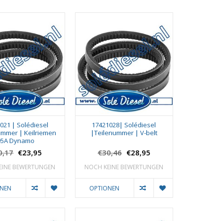
021 | Solédiesel
17421028| Solédiesel
ummer | Keilriemen
|Teilenummer | V-belt
95A Dynamo
0,17
€23,95
€30,46
€28,95
EINE BEWERTUNGEN
NOCH KEINE BEWERTUNGEN
ONEN
OPTIONEN