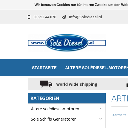
Wir benutzen Cookies nur für interne Zwecke um den Web
036 52 44 076
Info@solediesel.nl
STARTSEITE
ÄLTERE SOLÉDIESEL-MOTORE
world wide shipping
ART
KATEGORIEN
Ältere solédiesel-motoren
Startseite
Sole Schiffs Generatoren