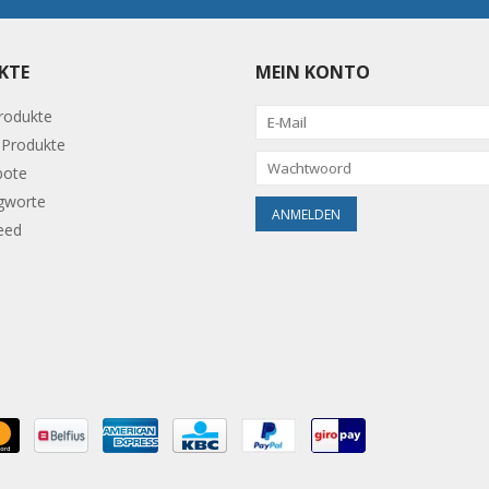
KTE
MEIN KONTO
Produkte
Produkte
bote
gworte
eed