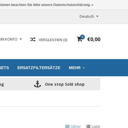
ationen beachten Sie bitte unsere Datenschutzerklärung. »
Deutsch
0
€0,00
IN KONTO
VERGLEICHEN (0)
SETS
ERSATZFILTERSÄTZE
MEHR
ng
One stop Solé shop
Gitter
Liste