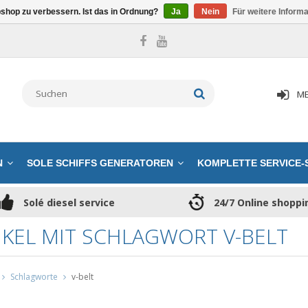
shop zu verbessern. Ist das in Ordnung?
Ja
Nein
Für weitere Inform
ME
N
SOLE SCHIFFS GENERATOREN
KOMPLETTE SERVICE-
Solé diesel service
24/7 Online shoppi
IKEL MIT SCHLAGWORT V-BELT
Schlagworte
v-belt