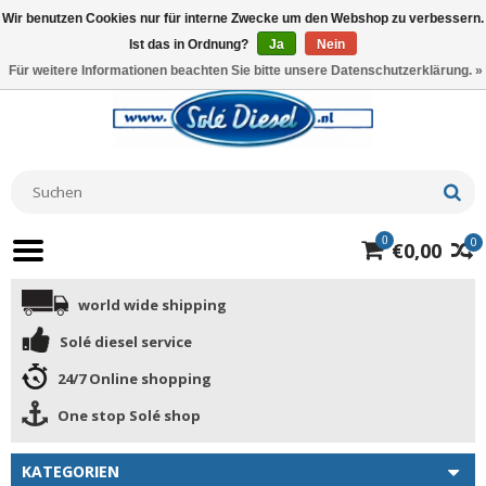
Wir benutzen Cookies nur für interne Zwecke um den Webshop zu verbessern.
Ist das in Ordnung?
Ja
Nein
Für weitere Informationen beachten Sie bitte unsere Datenschutzerklärung. »
0
0
€0,00
world wide shipping
Solé diesel service
24/7 Online shopping
One stop Solé shop
KATEGORIEN