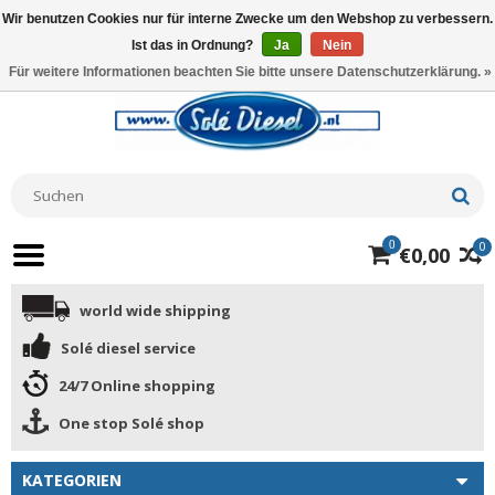
Wir benutzen Cookies nur für interne Zwecke um den Webshop zu verbessern.
Ist das in Ordnung?
Ja
Nein
Für weitere Informationen beachten Sie bitte unsere Datenschutzerklärung. »
0
0
€0,00
world wide shipping
Solé diesel service
24/7 Online shopping
One stop Solé shop
KATEGORIEN