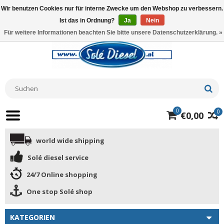
Wir benutzen Cookies nur für interne Zwecke um den Webshop zu verbessern.
Ist das in Ordnung?
Ja
Nein
Für weitere Informationen beachten Sie bitte unsere Datenschutzerklärung. »
0
0
€0,00
world wide shipping
Solé diesel service
24/7 Online shopping
One stop Solé shop
KATEGORIEN