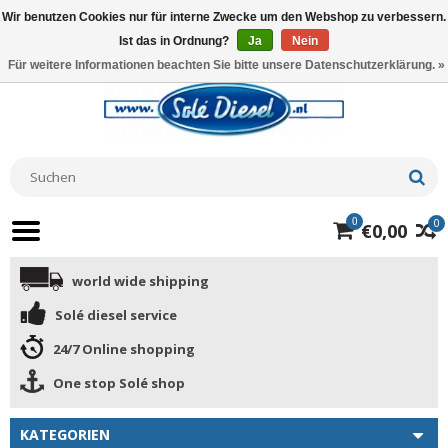
Wir benutzen Cookies nur für interne Zwecke um den Webshop zu verbessern.
Ist das in Ordnung?
Ja
Nein
Für weitere Informationen beachten Sie bitte unsere Datenschutzerklärung. »
0
0
€0,00
world wide shipping
Solé diesel service
24/7 Online shopping
One stop Solé shop
KATEGORIEN