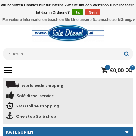
Wir benutzen Cookies nur für interne Zwecke um den Webshop zu verbessern.
Ist das in Ordnung?
Ja
Nein
Für weitere Informationen beachten Sie bitte unsere Datenschutzerklärung. »
0
0
€0,00
world wide shipping
Solé diesel service
24/7 Online shopping
One stop Solé shop
KATEGORIEN