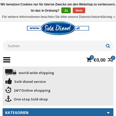
Wir benutzen Cookies nur für interne Zwecke um den Webshop zu verbessern.
Ist das in Ordnung?
Ja
Nein
Für weitere Informationen beachten Sie bitte unsere Datenschutzerklärung. »
0
0
€0,00
world wide shipping
Solé diesel service
24/7 Online shopping
One stop Solé shop
KATEGORIEN