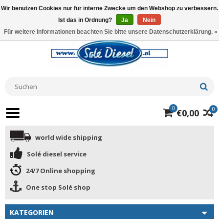
Wir benutzen Cookies nur für interne Zwecke um den Webshop zu verbessern.
Ist das in Ordnung?
Ja
Nein
Für weitere Informationen beachten Sie bitte unsere Datenschutzerklärung. »
0
0
€0,00
world wide shipping
Solé diesel service
24/7 Online shopping
One stop Solé shop
KATEGORIEN