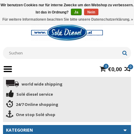
Wir benutzen Cookies nur für interne Zwecke um den Webshop zu verbessern.
Ist das in Ordnung?
Ja
Nein
Für weitere Informationen beachten Sie bitte unsere Datenschutzerklärung. »
0
0
€0,00
world wide shipping
Solé diesel service
24/7 Online shopping
One stop Solé shop
KATEGORIEN