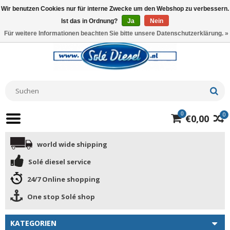
Wir benutzen Cookies nur für interne Zwecke um den Webshop zu verbessern.
Ist das in Ordnung?
Ja
Nein
Für weitere Informationen beachten Sie bitte unsere Datenschutzerklärung. »
0
0
€0,00
world wide shipping
Solé diesel service
24/7 Online shopping
One stop Solé shop
KATEGORIEN