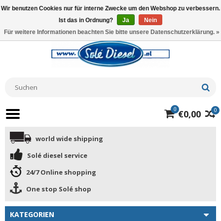
Wir benutzen Cookies nur für interne Zwecke um den Webshop zu verbessern.
Ist das in Ordnung?
Ja
Nein
Für weitere Informationen beachten Sie bitte unsere Datenschutzerklärung. »
0
0
€0,00
world wide shipping
Solé diesel service
24/7 Online shopping
One stop Solé shop
KATEGORIEN