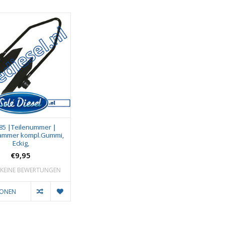
85 |Teilenummer |
lammer kompl.Gummi,
Eckig,
€9,95
KEINE BEWERTUNGEN
IONEN