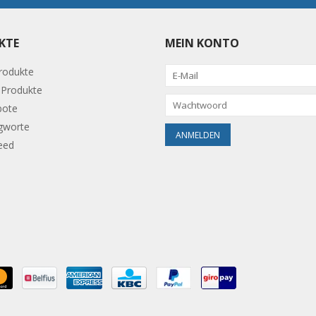
KTE
MEIN KONTO
Produkte
Produkte
bote
gworte
eed