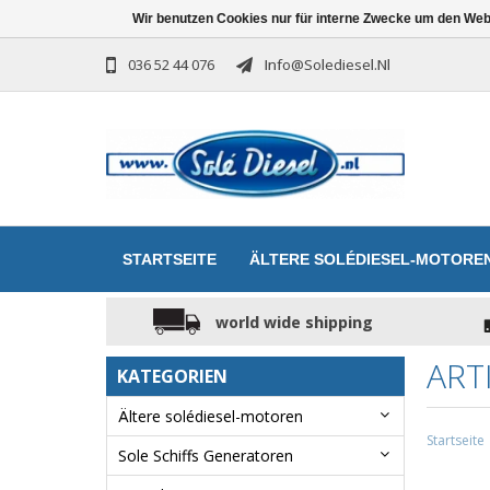
Wir benutzen Cookies nur für interne Zwecke um den Web
036 52 44 076
Info@solediesel.nl
STARTSEITE
ÄLTERE SOLÉDIESEL-MOTORE
world wide shipping
ART
KATEGORIEN
Ältere solédiesel-motoren
Startseite
Sole Schiffs Generatoren