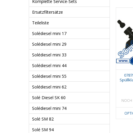
Komplette Service-Sets
Ersatzfiltersätze
Teileliste
Solédiesel mini 17
Solédiesel mini 29
Solédiesel mini 33
Solédiesel mini 44
0787
Solédiesel mini 55
Spüllk
Solédiesel mini 62
Solé Diesel SK 60
NOCH 
Solédiesel mini 74
OPT
Solé SM 82
Solé SM 94