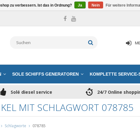
shop zu verbessern. Ist das in Ordnung?
Ja
Nein
Für weitere Inform
ME
N
SOLE SCHIFFS GENERATOREN
KOMPLETTE SERVICE-
Solé diesel service
24/7 Online shoppi
IKEL MIT SCHLAGWORT 078785
Schlagworte
078785