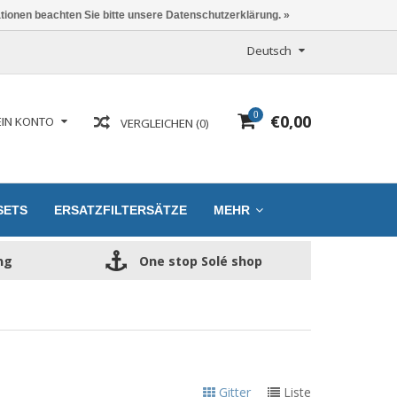
ationen beachten Sie bitte unsere Datenschutzerklärung. »
Deutsch
0
€0,00
IN KONTO
VERGLEICHEN (0)
SETS
ERSATZFILTERSÄTZE
MEHR
ng
One stop Solé shop
Gitter
Liste