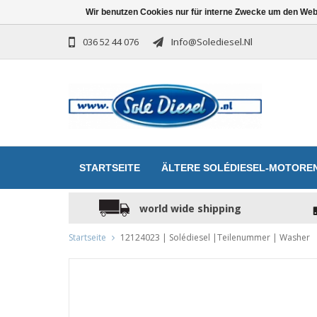
Wir benutzen Cookies nur für interne Zwecke um den Web
036 52 44 076
Info@solediesel.nl
STARTSEITE
ÄLTERE SOLÉDIESEL-MOTORE
world wide shipping
Startseite
12124023 | Solédiesel |Teilenummer | Washer