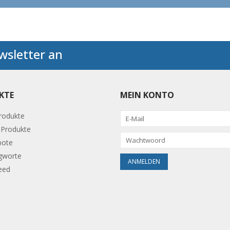
wsletter an
KTE
MEIN KONTO
Produkte
Produkte
bote
gworte
eed