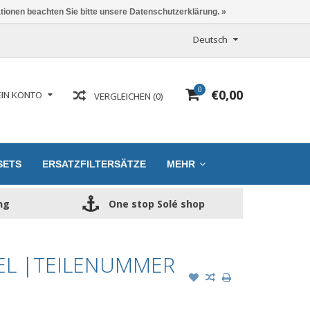
ationen beachten Sie bitte unsere Datenschutzerklärung. »
Deutsch
0
€0,00
IN KONTO
VERGLEICHEN (0)
SETS
ERSATZFILTERSÄTZE
MEHR
ng
One stop Solé shop
SEL |TEILENUMMER